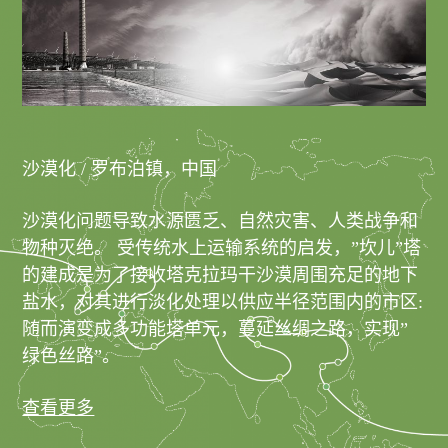
沙漠化 / 罗布泊镇，中国
沙漠化问题导致水源匮乏、自然灾害、人类战争和
物种灭绝。 受传统水上运输系统的启发，”坎儿”塔
的建成是为了接收塔克拉玛干沙漠周围充足的地下
盐水，对其进行淡化处理以供应半径范围内的市区:
随而演变成多功能塔单元，蔓延丝绸之路，实现”
绿色丝路”。
查看更多