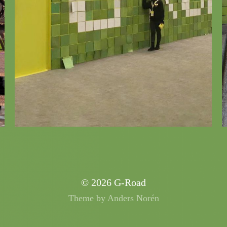
© 2026
G-Road
Theme by
Anders Norén