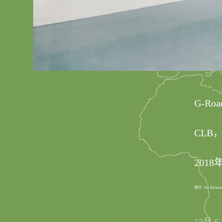
G-Ro
CLB
2018
照片: Ira Efrem