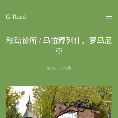
G-Road
Toggle
menu
移动诊所 / 马拉穆列什，罗马尼
亚
In
5G
,
G-构想