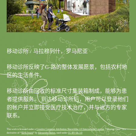
移动诊所 / 马拉穆列什，罗马尼亚
移动诊所反映了G-路的整体发展愿景，包括农村地
区的生活条件。
移动诊所由回收的标准尺寸集装箱制成，能够为患
者提供服务。 到达移动诊所后，用户可以登录他们
的帐户并立即接受医疗技术治疗，并与远方的专家
联系。
This work is licensed under a
Creative Commons Attribution-ShareAlike 4.0 International License
. “Moving Clinic“ is a
derivative of “
Sârbi Josani
“ by
Alexandru Babos
, used under
CC BY-SA 3.0